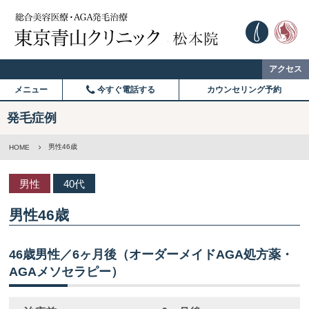
アクセス
メニュー
今すぐ電話する
カウンセリング予約
発毛症例
男性46歳
HOME
男性
40代
男性46歳
46歳男性／6ヶ月後（オーダーメイドAGA処方薬・
AGAメソセラピー）