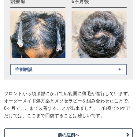
治療前
6ヶ月後
症例解説
治療内容
フロントから頭頂部にかけて広範囲に薄毛が進行しています。
オーダーメイドAGA処方薬
オーダーメイド処方薬とメソセラピーを組み合わせたことで、
AGAメソセラピー
6ヶ月でここまで改善することが出来ました。ご自身でのケア
だけでは、ここまで回復することは難しいです。
治療方法
オーダーメイドAGA処方薬：内服薬治療
前の症例へ
AGAメソセラピー：ローラー状の器具で薬剤を注