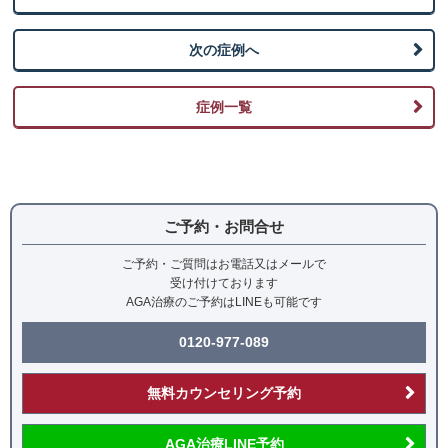
入する治療
次の症例へ
副作用（リスク）について
AGAメソセラピーは施術によって痛み、赤み、微細な
症例一覧
出血が生じることがあります。 また、治療薬には動
悸、一時的な血圧低下、初期脱毛、体毛の増加 等 が
生じることがまれにあります。副作用については医師
が詳しく説明させていただきますので、ご心配な点が
ありましたらお気軽にお聞きください。
ご予約・お問合せ
治療費用
ご予約・ご質問はお電話又はメールで
オーダーメイドAGA処方薬：27,500円/月
受け付けております
AGA治療のご予約はLINEも可能です
AGAメソセラピー：77,000円/回
0120-977-089
無料カウンセリング予約
AGA治療LINE予約