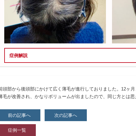
症例解説
治療内容
レディース発毛コース
前頭部から後頭部にかけて広く薄毛が進行しておりました。12ヶ
薄毛が改善され、かなりボリュームが出ましたので、同じ方とは思
育毛メソセラピー
治療方法
前の記事へ
次の記事へ
レディース発毛コース：内服薬治療
症例一覧
育毛メソセラピー：ローラー状の器具で薬剤を注入する治