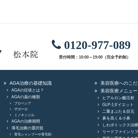
副作用（リスク）について
育毛メソセラピーは施術によって痛み、赤み、微細な出血が生
動悸、一時的な血圧低下、初期脱毛、体毛の増加 等 が生じ
ついては医師が詳しく説明させていただきますので、ご心配
0120-977-089
ください。
受付時間：10:00～19:00（完全予約制）
治療費用
レディース発毛コース：27,500円/月
AGA治療の基礎知識
美容医療へのこだ
育毛メソセラピー：77,000円/回
AGAの症状とは？
美容医療メニュー
AGAの薬の種類
ヒアルロン酸注射
プロペシア
GLP-1ダイエット
ザガーロ
二重まぶた＆目元
ミノキシジル
鼻を高く＆小鼻
AGAの治療期間
しわボトックス治
薄毛治療の選択肢
リードファインリ
育毛シャンプーや育毛剤