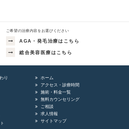
じることがあります。 治療薬には
ることがまれにあります。副作用に
ご希望の治療内容をお選びください
な点がありましたらお気軽にお聞き
AGA・発毛治療はこちら
総合美容医療はこちら
わり
ホーム
アクセス・診療時間
施術・料金一覧
無料カウンセリング
ご相談
求人情報
療
サイトマップ
フト