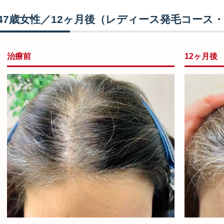
47歳女性／12ヶ月後（レディース発毛コース
治療前
12ヶ月後